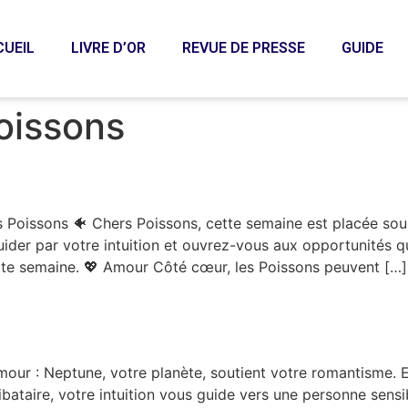
CUEIL
LIVRE D’OR
REVUE DE PRESSE
GUIDE
oissons
sson – Semaine du 17/03/202
Poissons 🐠 Chers Poissons, cette semaine est placée sous
ider par votre intuition et ouvrez-vous aux opportunités qu
ette semaine. 💖 Amour Côté cœur, les Poissons peuvent […]
mour : Neptune, votre planète, soutient votre romantisme. E
bataire, votre intuition vous guide vers une personne sensibl