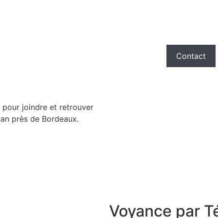
Accueil
Livre 
Revue de presse
Contact
 pour joindre et retrouver
nan près de Bordeaux.
Voyance par T