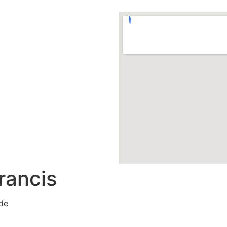
rancis
ade