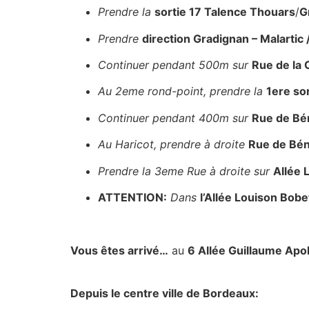
Prendre
la
sortie 17 Talence Thouars
/
G
Prendre
direction Gradignan – Malartic 
Continuer pendant 500m sur
Rue de la 
Au 2eme rond-point, prendre la
1ere sor
Continuer pendant 400m sur
Rue de Bé
Au Haricot, prendre à droite
Rue de Bé
Prendre la 3eme Rue à droite sur
Allée 
ATTENTION:
Dans
l’Allée Louison Bobe
Vous êtes arrivé…
au
6 Allée Guillaume Apol
En Transport en commun
Depuis le centre ville de Bordeaux: