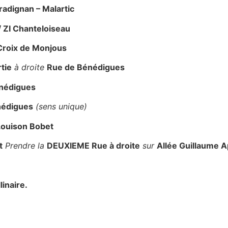
radignan – Malartic
/ ZI Chanteloiseau
Croix de Monjous
tie
à droite
Rue de Bénédigues
nédigues
nédigues
(sens unique)
Louison Bobet
t
Prendre la
DEUXIEME Rue à droite
sur
Allée Guillaume Ap
linaire.