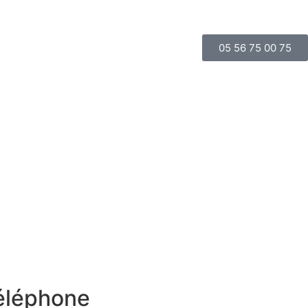
d’Or
Guide
05 56 75 00 75
éléphone