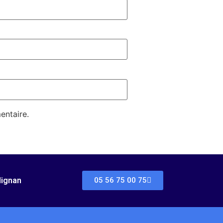
entaire.
dignan
05 56 75 00 75