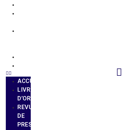
ACCUEIL
LIVRE
D’OR
REVUE
DE
PRESSE
GUIDE
CONTACT
ACCUEIL
LIVRE
D’OR
REVUE
DE
PRESSE