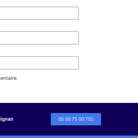
entaire.
dignan
05 56 75 00 75