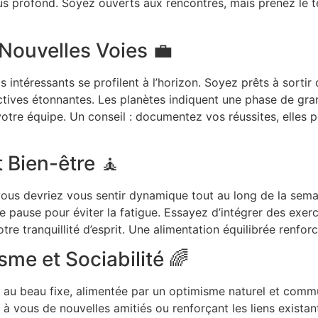
us profond. Soyez ouverts aux rencontres, mais prenez le t
t Nouvelles Voies 💼
is intéressants se profilent à l’horizon. Soyez prêts à sorti
tives étonnantes. Les planètes indiquent une phase de grand
otre équipe. Un conseil : documentez vos réussites, elles p
t Bien-être 🧘
vous devriez vous sentir dynamique tout au long de la sem
pause pour éviter la fatigue. Essayez d’intégrer des exe
re tranquillité d’esprit. Une alimentation équilibrée renforce
me et Sociabilité 🌈
 au beau fixe, alimentée par un optimisme naturel et commu
t à vous de nouvelles amitiés ou renforçant les liens existan