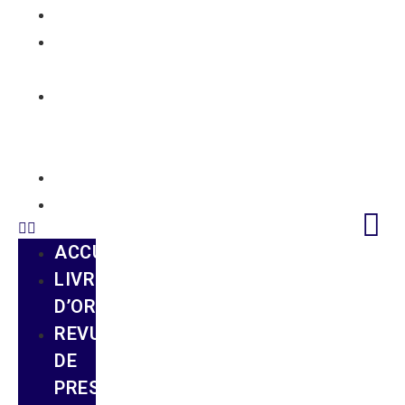
ACCUEIL
LIVRE
D’OR
REVUE
DE
PRESSE
GUIDE
CONTACT
ACCUEIL
LIVRE
D’OR
REVUE
DE
PRESSE