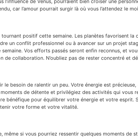
ous l’influence de Vénus, pourraient bien croiser une personn
endu, car l’amour pourrait surgir là où vous l’attendez le mo
n tournant positif cette semaine. Les planètes favorisent la
dre un conflit professionnel ou à avancer sur un projet stag
e semaine. Vos efforts passés seront enfin reconnus, et vo
on de collaboration. N’oubliez pas de rester concentré et d
r le besoin de ralentir un peu. Votre énergie est précieuse,
moments de détente et privilégiez des activités qui vous 
e bénéfique pour équilibrer votre énergie et votre esprit. S
enir votre forme et votre vitalité.
, même si vous pourriez ressentir quelques moments de str