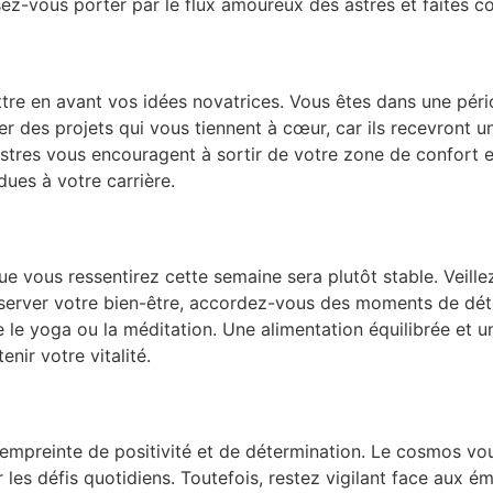
sez-vous porter par le flux amoureux des astres et faites c
ttre en avant vos idées novatrices. Vous êtes dans une péri
 des projets qui vous tiennent à cœur, car ils recevront un
astres vous encouragent à sortir de votre zone de confort e
dues à votre carrière.
 que vous ressentirez cette semaine sera plutôt stable. Veille
éserver votre bien-être, accordez-vous des moments de déte
e le yoga ou la méditation. Une alimentation équilibrée et u
nir votre vitalité.
empreinte de positivité et de détermination. Le cosmos vo
les défis quotidiens. Toutefois, restez vigilant face aux é