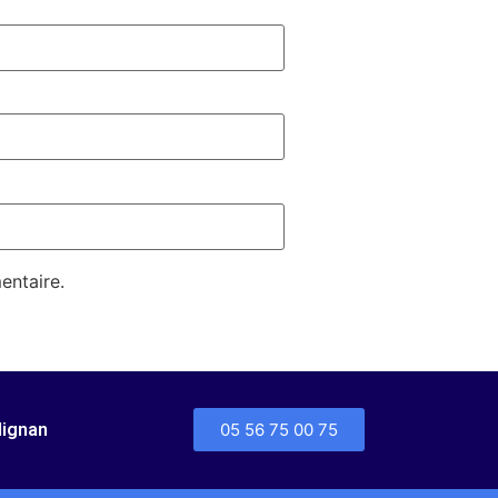
entaire.
dignan
05 56 75 00 75