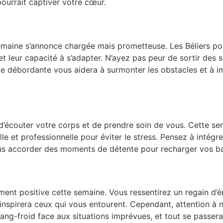
 pourrait captiver votre cœur.
semaine s’annonce chargée mais prometteuse. Les Béliers po
e et leur capacité à s’adapter. N’ayez pas peur de sortir des
ie débordante vous aidera à surmonter les obstacles et à i
 d’écouter votre corps et de prendre soin de vous. Cette sem
lle et professionnelle pour éviter le stress. Pensez à intég
ous accorder des moments de détente pour recharger vos ba
ment positive cette semaine. Vous ressentirez un regain d’é
nspirera ceux qui vous entourent. Cependant, attention à ne
ang-froid face aux situations imprévues, et tout se passera