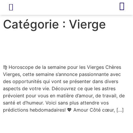
LIVRE D’OR
REVUE DE PRESSE
Catégorie :
Vierge
Horoscope – Vierge –
Semaine du 17/03/2025
♍ Horoscope de la semaine pour les Vierges Chères
Vierges, cette semaine s’annonce passionnante avec
des opportunités qui vont se présenter dans divers
aspects de votre vie. Découvrez ce que les astres
prévoient pour vous en matière d’amour, de travail, de
santé et d’humeur. Voici sans plus attendre vos
prédictions hebdomadaires! 💖 Amour Côté cœur, […]
Vierge